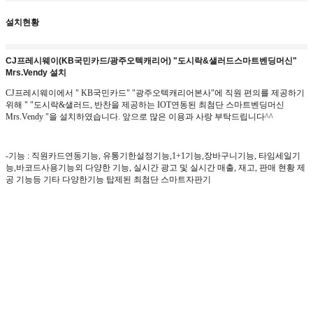
설치현황
CJ프레시웨이(KB국민카드/광주오텍캐리어) "도시락&샐러드스마트벤딩머신"
Mrs.Vendy 설치
CJ프레시웨이에서 " KB국민카드" "광주오텍캐리어본사"에 직원 편의를 제공하기
위해 " "도시락&샐러드, 반찬을 제공하는 IOT연동된 최첨단 스마트벤딩머신
Mrs.Vendy "
을 설치하였습니다
.
앞으로 많은 이용과 사랑 부탁드립니다
^^
-
기능
: 직원카드연동기능,
유통기한설정기능
,1+1
기능
,
장바구니기능
, 타임세일기
능,
바코드사용기능외
다양한 기능, 실시간 광고 및 실시간 매출
,
재고
,
판매 현황 제
공 기능등 기타 다양한기능 탑제된 최첨단 스마트자판기