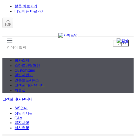
본문 바로가기
메인메뉴 바로가기
회사소개
스마트벤딩머신
Customizing
일반자판기
언론보도&뉴스
고객센터/커뮤니티
자료실
고객센터/커뮤니티
A/S안내
상담게시판
Q&A
공지사항
설치현황