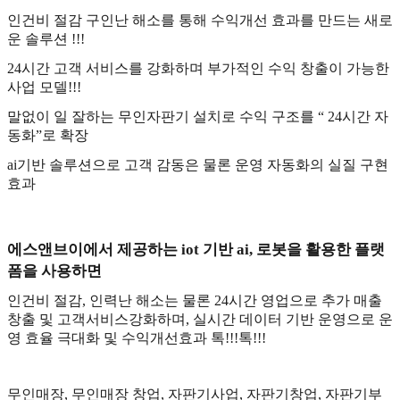
인건비 절감 구인난 해소를 통해 수익개선 효과를 만드는 새로
운 솔루션
!!!
24
시간 고객 서비스를 강화하며 부가적인 수익 창출이 가능한
사업 모델
!!!
말없이 일 잘하는 무인자판기 설치로 수익 구조를
“ 24
시간 자
동화
”
로 확장
ai
기반 솔루션으로 고객 감동은 물론 운영 자동화의 실질 구현
효과
에스앤
브이에서 제공하는
iot
기반
ai,
로봇을 활용한 플랫
폼을 사용하면
인건비 절감
,
인력난 해소는 물론
24
시간 영업으로 추가 매출
창출 및
고객서비스강화하며
,
실시간 데이터 기반 운영으로 운
영 효율 극대화 및 수익개선효과 톡
!!!
톡
!!!
무인매장
,
무인매장 창업
,
자판기사업
,
자판기창업
,
자판기부