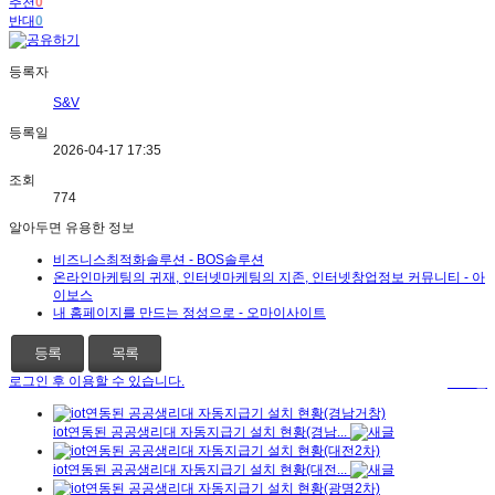
추천
0
반대
0
등록자
S&V
등록일
2026-04-17 17:35
조회
774
알아두면 유용한 정보
비즈니스최적화솔루션 - BOS솔루션
온라인마케팅의 귀재, 인터넷마케팅의 지존, 인터넷창업정보 커뮤니티 - 아
이보스
내 홈페이지를 만드는 정성으로 - 오마이사이트
등록
목록
로그인 후 이용할 수 있습니다.
로그인
iot연동된 공공생리대 자동지급기 설치 현황(경남...
iot연동된 공공생리대 자동지급기 설치 현황(대전...