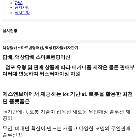
Q&A
공지사항
설치현황
설치현황
액상담배스마트벤딩머신, 액상전자담배자판기
담배, 액상담배 스마트벤딩머신
- 점포 유형 및 판매
상품에 따라 메커니즘 제작은 물론 판매부
여러대 연동하여 커스터마이징 지원
에스앤브이에서 제공하는
iot
기반
ai,
로봇을 활용한 최첨
단 플랫폼은
iot
기반에
ai,
로봇 기술이 접목된 새로운 무인매장 솔루션 제
공
!!!
무인
,
비대면 확산이 만드는 새롭고 다양한 모델의 무인판매
솔루션
!!!