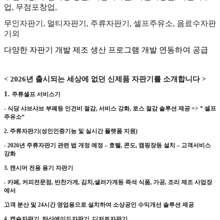
업
,
무점포창업
,
무인자판기
,
멀티자판기
,
주류자판기
,
셀프주유소
,
음료수자판
기외
다양한 자판기 개발 제조 생산 프로그램 개발 연동하여 공급
< 2026
년 출시되는 세상에 없던 신제품 자판기를 소개합니다
>
1.
주류셀프 서비스기
-
식당 샤브샤브 부폐등 인건비 절감
,
서비스 강화
,
로스 절감 솔루션 제공
=>
＂
셀프
주유소
“
2.
주류자판기
(
성인인증기능 및 실시간 플랫폼 지원
)
- 2026
년 주류자판기 관련 법 개정 예정
–
호텔
,
콘도
,
캠핑장등 설치
–
고객서비스
강화
3.
캔시머 전용 용기 자판기
-
카페
,
커피전문점
,
반찬가게
,
김치
,
샐러가게등 즉석 식품
,
가공
,
조리 제조 사업장
에서
고객 분산 및
24
시간 영업용으로 설치하여 소상공인 수익개선 솔루션 제공
4.
캡슐자판기
,
탄산에이드자판기
,
디저트자판기