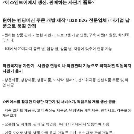
<
에스앤브이에서 생산
,
판매하는 자판기 품목
>
원하는 벤딩머신 주문 개발 제작
/ B2B B2G
전문업체
/
대기업 납
품으로 품질 안정
-
원하는 상품 판매 가능한 자판기
,
프로그램 개발 연동
,
구축 지원
(
사원증
,
회사
ER
P,
기타
)
- 1
대에서
20
대까지 종류 별
,
업장 별
,
상품 별
,
자금에 맞추어 연동 가능
직원복지용 자판기 - 사원증 연동이나 회원관리 기능으로 최적화된 직원복지
자판기 출시
- 상온제품, 냉장제품, 냉동제품, 도시락, 샐러드, 샌드위치등 신선식품 주문 및 픽
업 제공
쇼케이스를 활용한 다양한 자판기 및 서비스기
,
픽업모델 개발 생산 공급
- 각종 밀키트 제품군
,
고기 축산물 제품군
,
냉장냉동 케익제품
,
반찬세트
,
각종포장
제품일체
-
오픈형 및 폐쇄형
,
판매 및 픽업용
, 1
대에서
20
대까지 연동하여 사용
- 이중 도어로 냉장
,
냉동 단열 효과 만점
!!!
도난
,
로스 제로 관리만점
!!!,