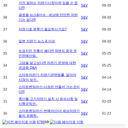
거저 잘되는 자판기시장이란 있을 수 없
39
S&V
09-30
다!!!
글로벌 뉴스&이슈 - 세상에 만만한 자판
38
S&V
09-30
기는 없다!!!
자판기로 분류가 필요하신가요?
37
S&V
09-30
일본 자판기 뉴스 & 이슈
36
S&V
09-30
뜨겁지만 진통이 쎄다!!! 격변의 중국 무
35
S&V
05-25
인판매산업..
그답을 알고싶다!!! 자판기 운영에 대한
34
S&V
05-25
궁금증 Q&A
스마트자판기-자판기관련법률, 알아야
33
S&V
04-14
시장이 보인..
스마트벤딩머신-시장은 만들어 가는것이
32
S&V
04-14
다!!!
축산물,고기자판기 설치 시 유의사항 및
31
S&V
02-20
시행규칙안..
스마트벤딩머신-변해야산다! 세상자판기
30
S&V
01-23
들의 유쾌한..
6
7
8
9
10