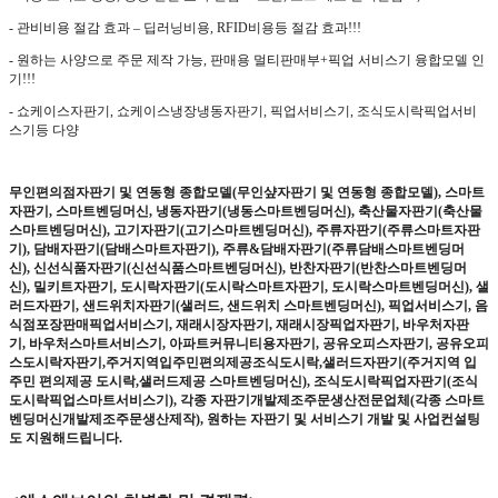
- 관비비용 절감 효과
–
딥러닝비용
, RFID
비용등 절감 효과
!!!
-
원하는 사양으로 주문 제작 가능
,
판매용 멀티판매부
+
픽업 서비스기 융합모델 인
기
!!!
-
쇼케이스자판기
,
쇼케이스냉장냉동자판기
,
픽업서비스기
,
조식도시락픽업서비
스기등 다양
무인편의점자판기 및 연동형 종합모델
(
무인샾자판기 및 연동형 종합모델
),
스마트
자판기
,
스마트벤딩머신
,
냉동자판기
(
냉동스마트벤딩머신
),
축산물자판기
(
축산물
스마트벤딩머신
),
고기자판기
(
고기스마트벤딩머신
),
주류자판기
(
주류스마트자판
기
),
담배자판기
(
담배스마트자판기
),
주류
&
담배자판기
(
주류담배스마트벤딩머
신
),
신선식품자판기
(
신선식품스마트벤딩머신
),
반찬자판기
(
반찬스마트벤딩머
신
),
밀키트자판기
,
도시락자판기
(
도시락스마트자판기
,
도시락스마트벤딩머신
),
샐
러드자판기
,
샌드위치자판기
(
샐러드
,
샌드위치 스마트벤딩머신
),
픽업서비스기
,
음
식점포장판매픽업서비스기
,
재래시장자판기
,
재래시장픽업자판기
,
바우처자판
기
,
바우처스마트서비스기
,
아파트커뮤니티용자판기
,
공유오피스자판기
,
공유오피
스도시락자판기
,
주거지역입주민편의제공조식도시락
,
샐러드자판기
(
주거지역 입
주민 편의제공 도시락
,
샐러드제공 스마트벤딩머신
),
조식도시락픽업자판기
(
조식
도시락픽업스마트서비스기
),
각종 자판기개발제조주문생산전문업체
(
각종 스마트
벤딩머신개발제조주문생산제작
),
원하는 자판기 및 서비스기 개발 및 사업컨설팅
도 지원해드립니다
.