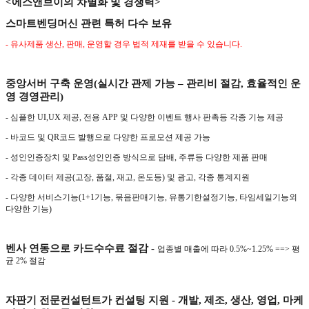
<
에스앤브이의 차별화 및 경쟁력
>
스마트벤딩머신 관련 특허 다수 보유
-
유사제품 생산
,
판매
,
운영할 경우 법적 제재를 받을 수 있습니다
.
중앙서버 구축 운영
(
실시간 관제 가능
–
관리비 절감
,
효율적인 운
영 경영관리
)
-
심플한
UI,UX
제공
,
전용
APP
및 다양한 이벤트 행사 판촉등 각종 기능 제공
-
바코드 및
QR
코드 발행으로 다양한 프로모션 제공 가능
-
성인인증장치 및
Pass
성인인증 방식으로 담배
,
주류등 다양한 제품 판매
-
각종 데이터 제공
(
고장
,
품절
,
재고
,
온도등
)
및 광고
,
각종 통계지원
- 다양한 서비스기능
(1+1
기능
,
묶음판매기능
,
유통기한설정기능
,
타임세일기능외
다양한 기능
)
벤사 연동으로 카드수수료 절감
-
업종별 매출에 따라
0.5%~1.25% ==>
평
균
2%
절감
자판기 전문컨설턴트가 컨설팅 지원
-
개발
,
제조
,
생산
,
영업
,
마케